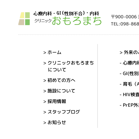
〒900-000
TEL:098-86
> ホーム
> 外来
> クリニックおもろまち
- 心療内
について
- GI(性
> 初めての方へ
- 育毛（
> 施設について
- HIV
> 採用情報
- PrEP
> スタッフブログ
> お知らせ